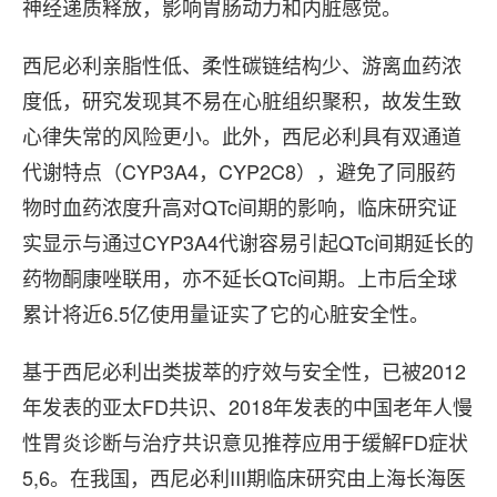
神经递质释放，影响胃肠动力和内脏感觉。
西尼必利亲脂性低、柔性碳链结构少、游离血药浓
度低，研究发现其不易在心脏组织聚积，故发生致
心律失常的风险更小。此外，西尼必利具有双通道
代谢特点（CYP3A4，CYP2C8），避免了同服药
物时血药浓度升高对QTc间期的影响，临床研究证
实显示与通过CYP3A4代谢容易引起QTc间期延长的
药物酮康唑联用，亦不延长QTc间期。上市后全球
累计将近6.5亿使用量证实了它的心脏安全性。
基于西尼必利出类拔萃的疗效与安全性，已被2012
年发表的亚太FD共识、2018年发表的中国老年人慢
性胃炎诊断与治疗共识意见推荐应用于缓解FD症状
5,6。在我国，西尼必利III期临床研究由上海长海医