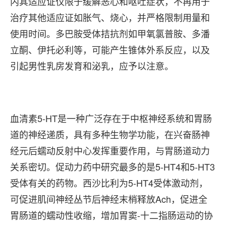
内其适应证仅限于缓解恶心和呕吐症状，不再用于
治疗其他适应证如胀气、烧心，并严格限制用量和
使用时间。多巴胺受体拮抗剂如甲氧氯普胺、多潘
立酮、伊托必利等，可能产生锥体外系反应，以及
引起男性乳房发育和泌乳，应予以注意。
血清素5-HT是一种广泛存在于中枢神经系统和胃肠
道的神经递质，具有多种生物学功能，在兴奋肠神
经元后蠕动反射中心发挥重要作用，与胃肠道动力
关系密切。促动力药中研究最多的是5-HT4和5-HT3
受体有关的药物。西沙比利为5-HT4受体激动剂，
可促进肌间神经丛节后神经末梢释放Ach，促进全
胃肠道的蠕动性收缩，增加胃窦-十二指肠运动的协