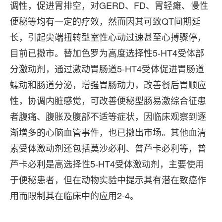
调性，促进胃排空，对GERD、FD、胃轻瘫、慢性
便秘等均有一定的疗效，然而因其可致QT间期延
长，引起尖端扭转型室性心动过速甚至心搏骤停，
目前已撤市。替加色罗为高度选择性5-HT4受体部
分激动剂，通过激动胃肠道5-HT4受体促进胃肠道
蠕动和肠道分泌，增强胃肠动力，改善餐后胃顺应
性，协调内脏感觉，可改善便秘型肠易激综合征患
者腹痛、腹胀及腹部不适等症状，因临床观察到逐
渐增多的心脑血管事件，也已撤出市场。其他血清
素受体激动剂还包括莫沙必利、普芦卡必利等，普
芦卡必利是高选择性5-HT4受体激动剂，主要使用
于便秘患者，但在动物实验中提示其有潜在致癌作
用而限制其在临床中的应用2-4。