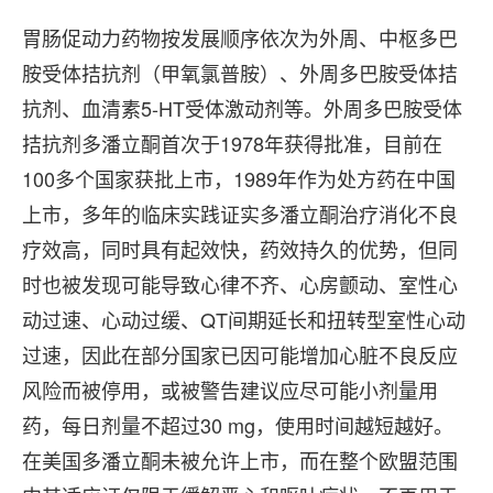
胃肠促动力药物按发展顺序依次为外周、中枢多巴
胺受体拮抗剂（甲氧氯普胺）、外周多巴胺受体拮
抗剂、血清素5-HT受体激动剂等。外周多巴胺受体
拮抗剂多潘立酮首次于1978年获得批准，目前在
100多个国家获批上市，1989年作为处方药在中国
上市，多年的临床实践证实多潘立酮治疗消化不良
疗效高，同时具有起效快，药效持久的优势，但同
时也被发现可能导致心律不齐、心房颤动、室性心
动过速、心动过缓、QT间期延长和扭转型室性心动
过速，因此在部分国家已因可能增加心脏不良反应
风险而被停用，或被警告建议应尽可能小剂量用
药，每日剂量不超过30 mg，使用时间越短越好。
在美国多潘立酮未被允许上市，而在整个欧盟范围