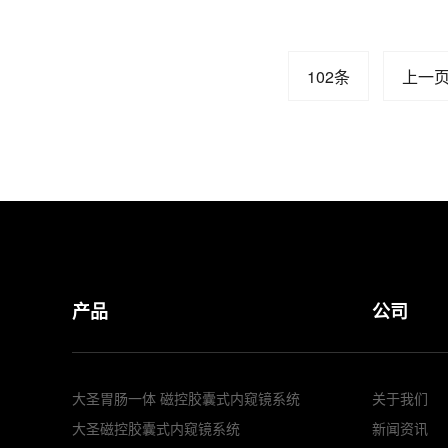
102条
上一
产品
公司
大圣胃肠一体 磁控胶囊式内窥镜系统
关于我们
大圣磁控胶囊式内窥镜系统
新闻资讯