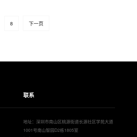
8
下一页
联系
地址：深圳市南山区桃源街道长源社区学苑大道
1001号南山智园D2栋1805室